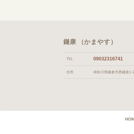
鎌康 （かまやす）
09032316741
TEL
住所
神奈川県鎌倉市西鎌倉1-2
HO