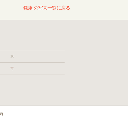
鎌康 の写真一覧に戻る
16
可
約