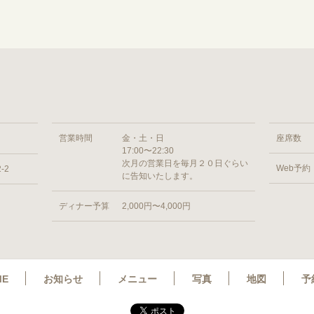
営業時間
金・土・日
座席数
17:00〜22:30
次月の営業日を毎月２０日ぐらい
Web予約
-2
に告知いたします。
ディナー予算
2,000円〜4,000円
ME
お知らせ
メニュー
写真
地図
予