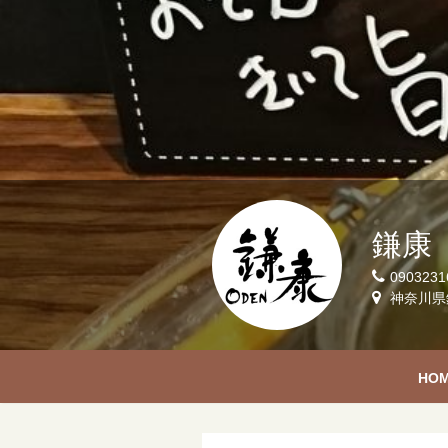
鎌康
0903231
神奈川県鎌
HO