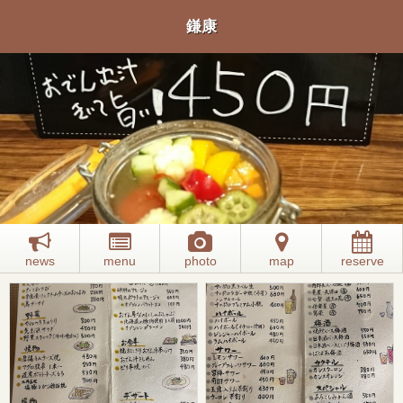
鎌康
news
menu
photo
map
reserve