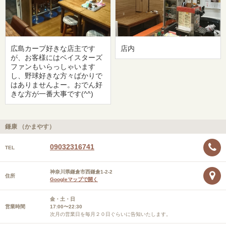
広島カープ好きな店主です
店内
が、お客様にはベイスターズ
ファンもいらっしゃいます
し、野球好きな方々ばかりで
はありませんよー。おでん好
きな方が一番大事です(^^)
鎌康 （かまやす）
09032316741
TEL
神奈川県鎌倉市西鎌倉1-2-2
住所
Googleマップで開く
金・土・日
営業時間
17:00〜22:30
次月の営業日を毎月２０日ぐらいに告知いたします。