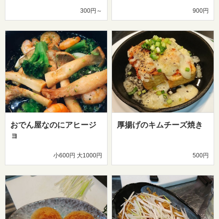
300円～
900円
おでん屋なのにアヒージ
厚揚げのキムチーズ焼き
ョ
小600円 大1000円
500円