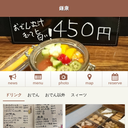
鎌康
news
menu
photo
map
reserve
ドリンク
おでん
おでん以外
スィーツ