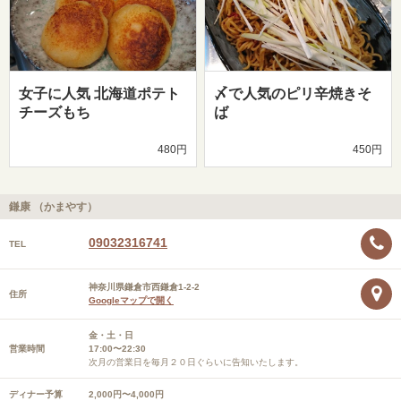
女子に人気 北海道ポテト
〆で人気のピリ辛焼きそ
チーズもち
ば
480円
450円
鎌康 （かまやす）
09032316741
TEL
神奈川県鎌倉市西鎌倉1-2-2
住所
Googleマップで開く
金・土・日
営業時間
17:00〜22:30
次月の営業日を毎月２０日ぐらいに告知いたします。
ディナー予算
2,000円〜4,000円