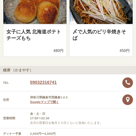
女子に人気 北海道ポテト
〆で人気のピリ辛焼きそ
チーズもち
ば
480円
450円
鎌康 （かまやす）
09032316741
TEL
神奈川県鎌倉市西鎌倉1-2-2
住所
Googleマップで開く
金・土・日
営業時間
17:00〜22:30
次月の営業日を毎月２０日ぐらいに告知いたします。
ディナー予算
2,000円〜4,000円