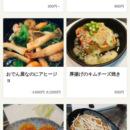
300円～
900円
おでん屋なのにアヒージ
厚揚げのキムチーズ焼き
ョ
小600円 大1000円
500円