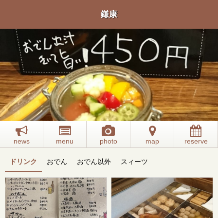
鎌康
news
menu
photo
map
reserve
ドリンク
おでん
おでん以外
スィーツ